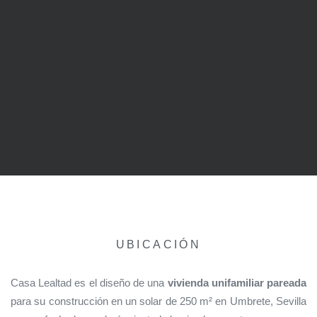
UBICACIÓN
Casa Lealtad es el diseño de una
vivienda unifamiliar pareada
para su construcción en un solar de 250 m² en Umbrete, Sevilla